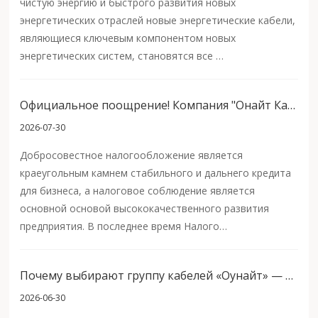
чистую энергию и быстрого развития новых
энергетических отраслей новые энергетические кабели,
являющиеся ключевым компонентом новых
энергетических систем, становятся все …
Официальное поощрение! Компания "Онайт Кабель" признана типичным образцом налогового соблюдения среди частных предприятий провинции Цинхай
2026-07-30
Добросовестное налогообложение является
краеугольным камнем стабильного и дальнего кредита
для бизнеса, а налоговое соблюдение является
основной основой высококачественного развития
предприятия. В последнее время Налого…
Почему выбирают группу кабелей «Оунайт» — преимущества производителя полного цикла и полный комплекс услуг
2026-06-30