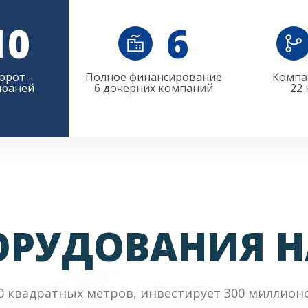
10
6
орот -
Полное финансирование
Компа
 юаней
6 дочерних компаний
22
ОРУДОВАНИЯ Н
 квадратных метров, инвестирует 300 миллионов