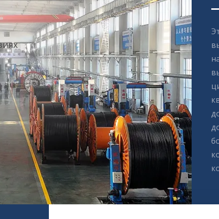
Э
виях
в
н
в
ц
к
д
д
б
к
к
и