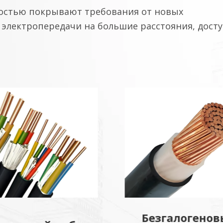
остью покрывают требования от новых
электропередачи на большие расстояния, досту
згалогеновый
Средне- и