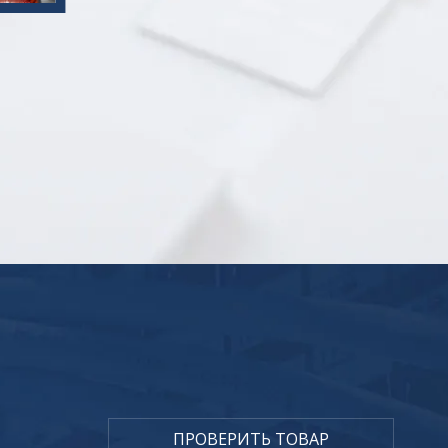
П
Р
О
В
Е
Р
И
Т
Ь
Т
О
В
А
Р