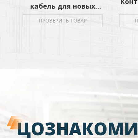
Контрольный кабель
о
П
Р
О
В
Е
Р
И
Т
Ь
Т
О
В
А
Р
ЦОЗНАКОМИТ