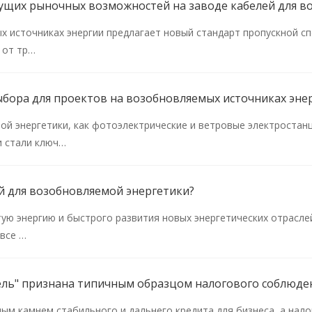
х источниках энергии предлагает новый стандарт пропускной с
 от тр…
бора для проектов на возобновляемых источниках эне
 энергетики, как фотоэлектрические и ветровые электростанци
и стали ключ…
ей для возобновляемой энергетики?
стую энергию и быстрого развития новых энергетических отрасл
 все …
м камнем стабильного и дальнего кредита для бизнеса, а нал