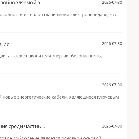
Технологические инновации и исследование будущих рыночных возможностей на заводе кабелей для возобновляемой энергетики
2026-07-30
пособности и теплоотдачи линий электропередачи, что
ргии
2026-07-30
и, а также накопители энергии, безопасность,
2026-07-30
ей новые энергетические кабели, являющиеся ключевым
Официальное поощрение! Компания "Онайт Кабель" признана типичным образцом налогового соблюдения среди частных предприятий провинции Цинхай
2026-07-30
оговое соблюдение является основной основой