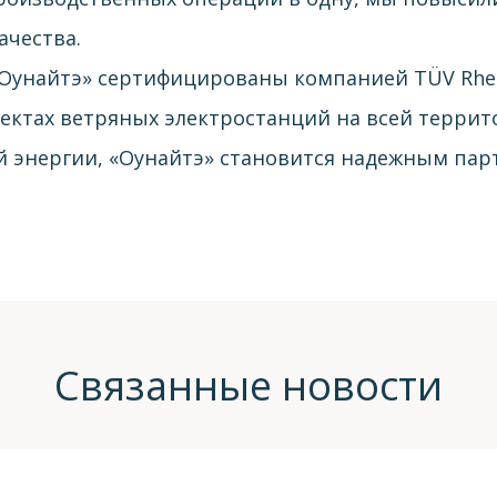
ачества.
Оунайтэ» сертифицированы компанией TÜV Rhein
ктах ветряных электростанций на всей террито
й энергии, «Оунайтэ» становится надежным пар
Связанные новости