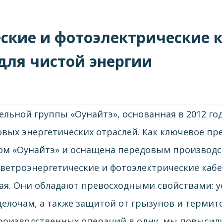
ские и фотоэлектрические 
для чистой энергии
льной группы «Оунайтэ», основанная в 2012 год
овых энергетических отраслей. Как ключевое п
ом «Оунайтэ» и оснащена передовым производ
ветроэнергетические и фотоэлектрические кабе
ая. Они обладают превосходными свойствами: у
щелочам, а также защитой от грызунов и термит
оизводственных операций в одну, мы повысили