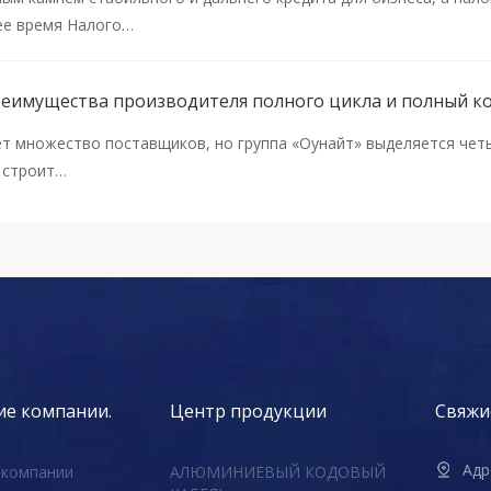
ее время Налого…
еимущества производителя полного цикла и полный ко
ет множество поставщиков, но группа «Оунайт» выделяется че
 строит…
ие компании.
Центр продукции
Свяжис
Адр
 компании
АЛЮМИНИЕВЫЙ КОДОВЫЙ