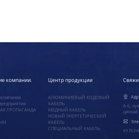
ие компании.
Центр продукции
Свяжис
Адр
 компании
АЛЮМИНИЕВЫЙ КОДОВЫЙ
предприятия
КАБЕЛЬ
6-6, ху
АЯ ПРОПАГАНДА
МЕДНЫЙ КАБЕЛЬ
цинхай
НОВЫЙ ЭНЕРГЕТИЧЕСКИЙ
Эле
АМИ
КАБЕЛЬ
СПЕЦИАЛЬНЫЙ КАБЕЛЬ
657634