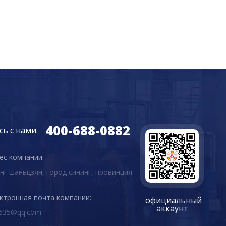
400-688-0882
ь с нами.
ес компании:
анг шаньцзян, город сининг, провинция
ктронная почта компании:
официальный
аккаунт
635@qq.com