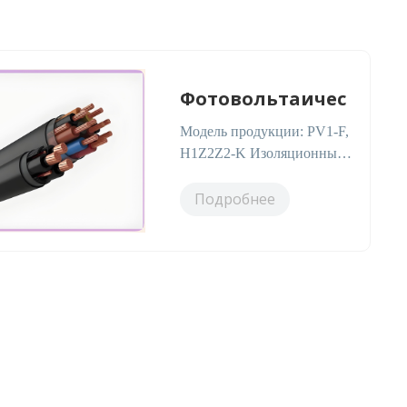
Фотовольтаичес
Модель продукции: PV1-F,
H1Z2Z2-K Изоляционный
материал: сшитый
полиолефин (XLPO),
Подробнее
электронно-сшитый,
термостойкий, ат…