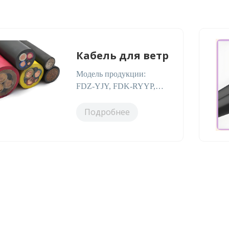
Кабель для ветр
Модель продукции:
FDZ‑YJY, FDK‑RYYP,
FDQ‑R Изоляционный
материал: сшитый
Подробнее
полиэтилен (XLPE),
стойкий к высокому
напряже…